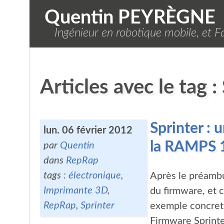
Quentin PEYRÈGNE
Ingénieur en robotique mobile, et Fa
Articles avec le tag :
Sprinter : 
lun. 06 février 2012
la RAMPS 
par
Quentin
dans
RepRap
tags :
électronique
,
Après le préambul
Imprimante 3D
,
du firmware, et 
RepRap
,
Sprinter
exemple concret
Firmware Sprint