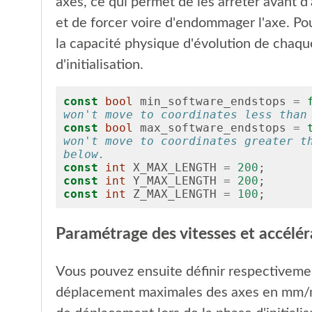
axes, ce qui permet de les arrêter avant d
et de forcer voire d'endommager l'axe. Pour
la capacité physique d'évolution de chaque
d'initialisation.
const
bool
min_software_endstops
=
won't move to coordinates less than
const
bool
max_software_endstops
=
won't move to coordinates greater th
below.
const
int
X_MAX_LENGTH
=
200
;
const
int
Y_MAX_LENGTH
=
200
;
const
int
Z_MAX_LENGTH
=
100
;
Paramétrage des vitesses et accélér
Vous pouvez ensuite définir respectivemen
déplacement maximales des axes en mm/m