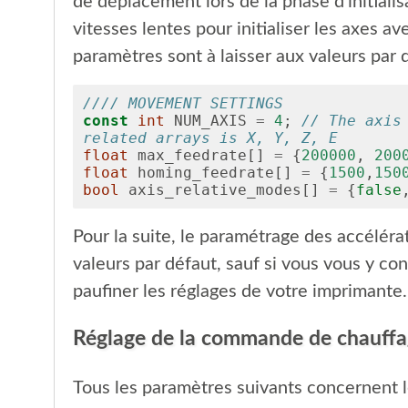
de déplacement lors de la phase d'initialis
vitesses lentes pour initialiser les axes av
paramètres sont à laisser aux valeurs par 
//// MOVEMENT SETTINGS
const
int
NUM_AXIS
=
4
;
// The axis 
related arrays is X, Y, Z, E
float
max_feedrate
[]
=
{
200000
,
200
float
homing_feedrate
[]
=
{
1500
,
150
bool
axis_relative_modes
[]
=
{
false
Pour la suite, le paramétrage des accélérat
valeurs par défaut, sauf si vous vous y c
paufiner les réglages de votre imprimante.
Réglage de la commande de chauff
Tous les paramètres suivants concernent le