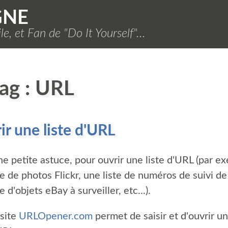
GNE
e, et Fan de "Do It Yourself"...
tag : URL
ir une liste d'URL
ne petite astuce, pour ouvrir une liste d'URL (par e
te de photos Flickr, une liste de numéros de suivi de 
e d'objets eBay à surveiller, etc...).
 site
URLOpener.com
permet de saisir et d'ouvrir un