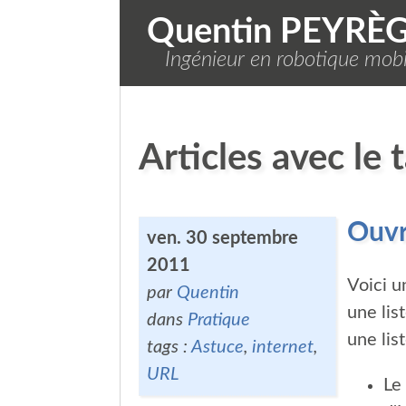
Quentin PEYRÈ
Ingénieur en robotique mobil
Articles avec le 
Ouvr
ven. 30 septembre
2011
Voici u
par
Quentin
une lis
dans
Pratique
une list
tags :
Astuce
,
internet
,
URL
Le