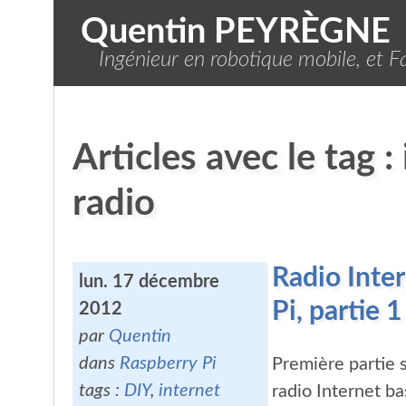
Quentin PEYRÈGNE
Ingénieur en robotique mobile, et Fa
Articles avec le tag :
radio
Radio Inte
lun. 17 décembre
Pi, partie
2012
par
Quentin
dans
Raspberry Pi
Première partie s
tags :
DIY
,
internet
radio Internet b