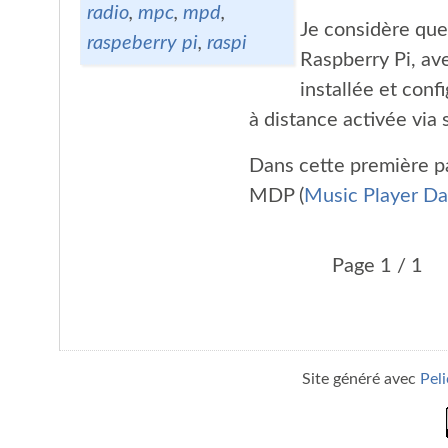
radio
,
mpc
,
mpd
,
Je considère qu
raspeberry pi
,
raspi
Raspberry Pi, ave
installée et con
à distance activée via 
Dans cette première par
MDP (
Music Player D
Page 1 / 1
Site généré avec
Pel